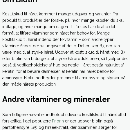
Kosttilskud til håret kommer i mange udgaver og varianter. Fra
produkt til produkt er der forskel på, hvor mange kapsler du skal
indtage, og hvor mange om dagen. Til fælles har de alle det
formål at tilføre vitaminer som håret har behov for. Mange
kosttilskud til håret indeholder B-vitamin – som andre typer
vitaminer findes der 12 udgaver af dette. Det er især B7, der kan
være med til at styrke håret. Udover at kosttilskud til håret med B7
eller biotin kan bidrage til at styrke hårproduktionen, så hjælper det
også til vedligeholdelse af hud og negle. Håret består naturligt af
keratin, for at bevare dannelsen af keratin har håret behov for
aminosyre. Biotin nedbryder proteiner til aminosyre og styrker på
den måde hårets produktion.
Andre vitaminer og mineraler
Som tidligere nævnt er indholdet i diverse kosttilskud til håret altid
forskelligt. I det populære
Priorin
er der udover biotin også
pantothensyre (B5) og hirseekstrakt, der tilsammen sørger for