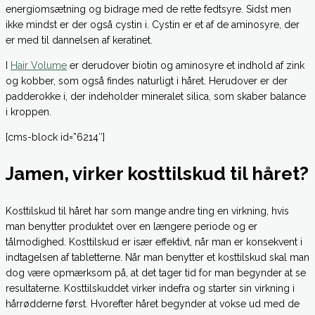
energiomsætning og bidrage med de rette fedtsyre. Sidst men
ikke mindst er der også cystin i. Cystin er et af de aminosyre, der
er med til dannelsen af keratinet.
I
Hair Volume
er derudover biotin og aminosyre et indhold af zink
og kobber, som også findes naturligt i håret. Herudover er der
padderokke i, der indeholder mineralet silica, som skaber balance
i kroppen.
[cms-block id=”6214″]
Jamen, virker kosttilskud til håret?
Kosttilskud til håret har som mange andre ting en virkning, hvis
man benytter produktet over en længere periode og er
tålmodighed. Kosttilskud er især effektivt, når man er konsekvent i
indtagelsen af tabletterne. Når man benytter et kosttilskud skal man
dog være opmærksom på, at det tager tid for man begynder at se
resultaterne. Kosttilskuddet virker indefra og starter sin virkning i
hårrødderne først. Hvorefter håret begynder at vokse ud med de